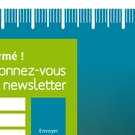
rmé !
onnez-vous
 newsletter
Envoyer