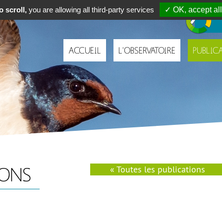
Navigation
 scroll,
you are allowing all third-party services
✓ OK, accept all
principale
ACCUEIL
L'OBSERVATOIRE
PUBLIC
IONS
« Toutes les publications