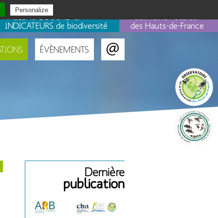
Personalize
TABLEAU DE BORD &
Patrimoine naturel
INDICATEURS de biodiversité
des Hauts-de-France
ATIONS
ÉVÈNEMENTS
Portails
Dernière
publication