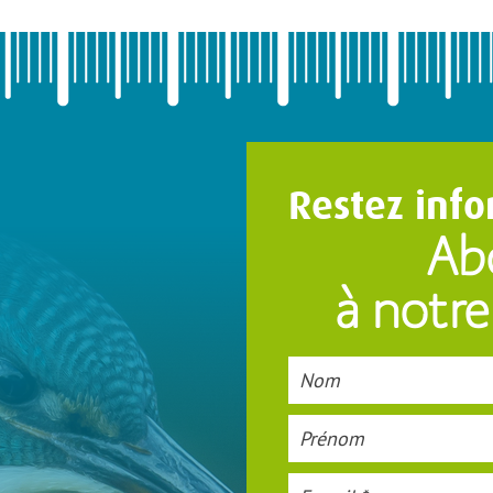
Restez info
Ab
à notre