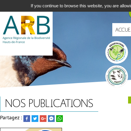
Aller
Navigat
If you continue to browse this website, you are allowi
au
principa
contenu
principal
ACCUE
Portails
NOS PUBLICATIONS
Partagez :