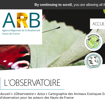
Aller
Navigat
By continuing to scroll,
you are allowing all 
au
principa
contenu
principal
ACCUE
Portails
L'OBSERVATOIRE
Fil
Accueil
L'Observatoire
Actus
Cartographie des Animaux Exotiques Env
d'observation pour les acteurs des Hauts-de-France
d'Ariane