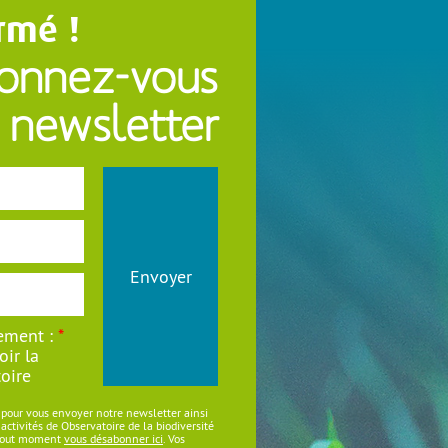
rmé !
onnez-vous
 newsletter
Envoyer
ement :
*
oir la
oire
 pour vous envoyer notre newsletter ainsi
ctivités de Observatoire de la biodiversité
 tout moment
vous désabonner ici
. Vos