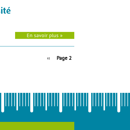
ité
En savoir plus »
Page
‹‹
Page 2
précédente