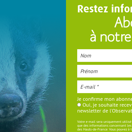
Restez info
Ab
à notre
Je confirme mon abonn
Oui, je souhaite recev
newsletter de l'Observat
Votre e-mail sera uniquement utilisé
que des informations concernant les a
des Hauts-de-France. Vous pouvez à