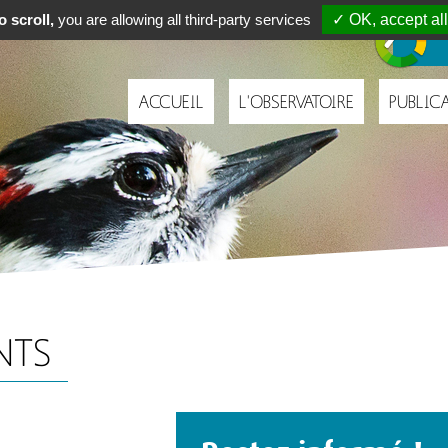
Navigation
 scroll,
you are allowing all third-party services
✓ OK, accept all
principale
ACCUEIL
L'OBSERVATOIRE
PUBLIC
NTS