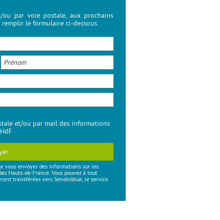
t/ou par voie postale, aux prochains
remplir le formulaire ci-dessous.
ostale et/ou par mail des informations
 HdF
yer
ur vous envoyer des informations sur les
des Hauts-de-France. Vous pouvez à tout
ont transférées vers Sendinblue, le service