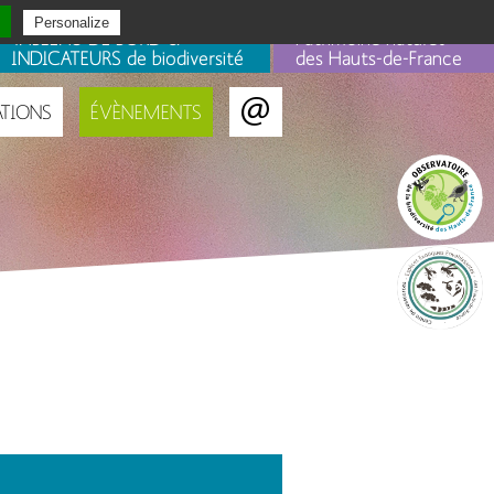
Personalize
TABLEAU DE BORD &
Patrimoine naturel
INDICATEURS de biodiversité
des Hauts-de-France
ATIONS
ÉVÈNEMENTS
Portails